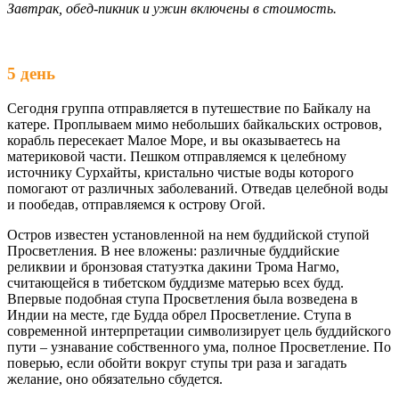
Завтрак, обед-пикник и ужин включены в стоимость.
5 день
Сегодня группа отправляется в путешествие по Байкалу на
катере. Проплываем мимо небольших байкальских островов,
корабль пересекает Малое Море, и вы оказываетесь на
материковой части. Пешком отправляемся к целебному
источнику Сурхайты, кристально чистые воды которого
помогают от различных заболеваний. Отведав целебной воды
и пообедав, отправляемся к острову Огой.
Остров известен установленной на нем буддийской ступой
Просветления. В нее вложены: различные буддийские
реликвии и бронзовая статуэтка дакини Трома Нагмо,
считающейся в тибетском буддизме матерью всех будд.
Впервые подобная ступа Просветления была возведена в
Индии на месте, где Будда обрел Просветление. Ступа в
современной интерпретации символизирует цель буддийского
пути – узнавание собственного ума, полное Просветление. По
поверью, если обойти вокруг ступы три раза и загадать
желание, оно обязательно сбудется.