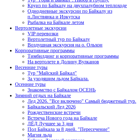
Круиз по Байкалу на двухпалубном теплоходе
Однодневные экскурсии по Байкалу из
п.Листвянка и Иркутска
Рыбалка на Байкале летом
Вертолетные экскурсии
VIP перевозки
Вертолетный тур по Байкалу
Воздушная экскурсия на о. Ольхон
Корпоративные программы
Тимбилдинг и корпоративные программы
На вертолете в Долину Вулканов
Весенние туры
Тур "Майский Байкал"
За уходящим льдом Байкала.
Осенние туры
Знакомство с Байкалом ОСЕНЬ
Зимний отдых на Байкале
Лед 2026. "Все включено" Самый бюджетный тур.
Байкальский Лед 2026
Рождественские встречи
Встреча Нового года на Байкале
ЛЁД Лучшее за 3 дня
Пол Байкала за 8 дней. "Пересечение"
Магия льда