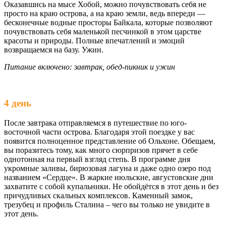
Оказавшись на мысе Хобой, можно почувствовать себя не
просто на краю острова, а на краю земли, ведь впереди —
бесконечные водные просторы Байкала, которые позволяют
почувствовать себя маленькой песчинкой в этом царстве
красоты и природы. Полные впечатлений и эмоций
возвращаемся на базу. Ужин.
Питание включено: завтрак, обед-пикник и ужин
4 день
После завтрака отправляемся в путешествие по юго-
восточной части острова. Благодаря этой поездке у вас
появится полноценное представление об Ольхоне. Обещаем,
вы поразитесь тому, как много сюрпризов прячет в себе
однотонная на первый взгляд степь. В программе дня
укромные заливы, бирюзовая лагуна и даже одно озеро под
названием «Сердце». В жаркие июльские, августовские дни
захватите с собой купальники. Не обойдётся в этот день и без
причудливых скальных комплексов. Каменный замок,
трезубец и профиль Сталина – чего вы только не увидите в
этот день.