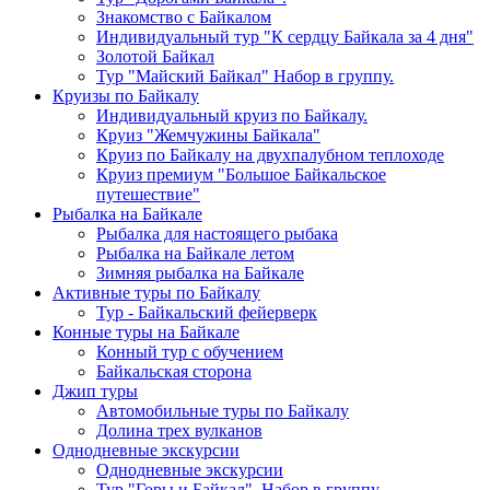
Знакомство с Байкалом
Индивидуальный тур "К сердцу Байкала за 4 дня"
Золотой Байкал
Тур "Майский Байкал" Набор в группу.
Круизы по Байкалу
Индивидуальный круиз по Байкалу.
Круиз "Жемчужины Байкала"
Круиз по Байкалу на двухпалубном теплоходе
Круиз премиум "Большое Байкальское
путешествие"
Рыбалка на Байкале
Рыбалка для настоящего рыбака
Рыбалка на Байкале летом
Зимняя рыбалка на Байкале
Активные туры по Байкалу
Тур - Байкальский фейерверк
Конные туры на Байкале
Конный тур с обучением
Байкальская сторона
Джип туры
Автомобильные туры по Байкалу
Долина трех вулканов
Однодневные экскурсии
Однодневные экскурсии
Тур "Горы и Байкал". Набор в группу.