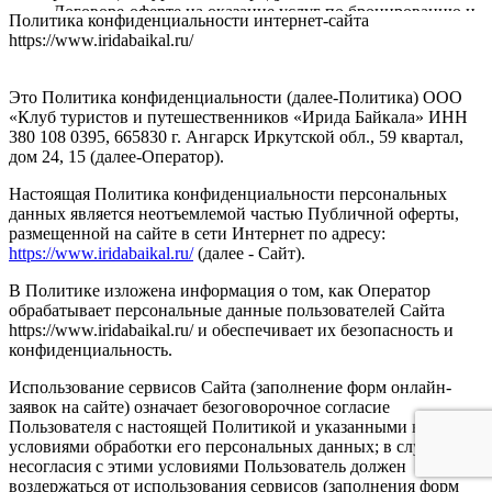
Договоре-оферте на оказание услуг по бронированию и
Политика конфиденциальности интернет-сайта
оплате туристского продукта, туристической услуги;
https://www.iridabaikal.ru/
исполнения соглашений по предоставлению доступа к
Сайту, его Содержанию и/или Сервису, к функционалу
Сервиса, для администрирования Сайта;
Это Политика конфиденциальности (далее-Политика) ООО
идентификации при регистрации на Сайте и/или при
«Клуб туристов и путешественников «Ирида Байкала» ИНН
использовании Сервиса;
380 108 0395, 665830 г. Ангарск Иркутской обл., 59 квартал,
оказания услуг, обработки запросов и заявок;
дом 24, 15 (далее-Оператор).
установления обратной связи, включая направление
уведомлений и запросов;
Настоящая Политика конфиденциальности персональных
подтверждения полноты предоставленных
данных является неотъемлемой частью Публичной оферты,
персональных данных;
размещенной на сайте в сети Интернет по адресу:
заключения договоров, осуществления взаиморасчетов;
https://www.iridabaikal.ru/
(далее - Сайт).
сбора Оператором статистики;
улучшения качества работы Сайта и/или его Сервиса,
В Политике изложена информация о том, как Оператор
удобства их использования и разработки новых
обрабатывает персональные данные пользователей Сайта
сервисов и услуг;
https://www.iridabaikal.ru/ и обеспечивает их безопасность и
проведения маркетинговых (рекламных) мероприятий,
конфиденциальность.
направления Оператором предложений и получения их
Использование сервисов Сайта (заполнение форм онлайн-
Пользователем для продвижения на рынке услуг
заявок на сайте) означает безоговорочное согласие
Оператора, в том числе, путем осуществления прямых
Пользователя с настоящей Политикой и указанными в ней
контактов.
условиями обработки его персональных данных; в случае
для целей повышения осведомленности посетителей
несогласия с этими условиями Пользователь должен
Сайта
https://www.iridabaikal.ru/
, о продуктах и услугах,
воздержаться от использования сервисов (заполнения форм
предоставления релевантной рекламной информации и