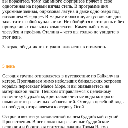
вы поразитесь тому, как много сюрпризов прячет в себе
однотонная на первый взгляд степь. В программе дня
укромные заливы, бирюзовая лагуна и даже одно озеро под
названием «Сердце». В жаркие июльские, августовские дни
захватите с собой купальники. Не обойдётся в этот день и без
причудливых скальных комплексов. Каменный замок,
трезубец и профиль Сталина – чего вы только не увидите в
этот день.
Завтрак, обед-пикник и ужин включены в стоимость.
5 день
Сегодня группа отправляется в путешествие по Байкалу на
катере. Проплываем мимо небольших байкальских островов,
корабль пересекает Малое Море, и вы оказываетесь на
материковой части. Пешком отправляемся к целебному
источнику Сурхайты, кристально чистые воды которого
помогают от различных заболеваний. Отведав целебной воды
и пообедав, отправляемся к острову Огой.
Остров известен установленной на нем буддийской ступой
Просветления. В нее вложены: различные буддийские
реликвии и бронзовая статуэтка дакини Трома Нагмо,