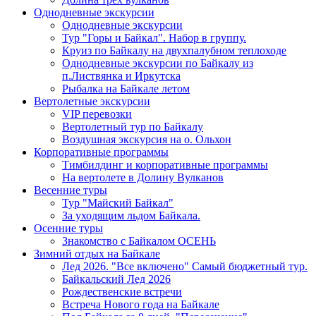
Однодневные экскурсии
Однодневные экскурсии
Тур "Горы и Байкал". Набор в группу.
Круиз по Байкалу на двухпалубном теплоходе
Однодневные экскурсии по Байкалу из
п.Листвянка и Иркутска
Рыбалка на Байкале летом
Вертолетные экскурсии
VIP перевозки
Вертолетный тур по Байкалу
Воздушная экскурсия на о. Ольхон
Корпоративные программы
Тимбилдинг и корпоративные программы
На вертолете в Долину Вулканов
Весенние туры
Тур "Майский Байкал"
За уходящим льдом Байкала.
Осенние туры
Знакомство с Байкалом ОСЕНЬ
Зимний отдых на Байкале
Лед 2026. "Все включено" Самый бюджетный тур.
Байкальский Лед 2026
Рождественские встречи
Встреча Нового года на Байкале