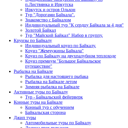
п.Листвянка и Иркутска
Иркутск и остров Ольхон
Тур "Дорогами Байкала".
Знакомство с Байкалом
Индивидуальный тур "К сердцу Байкала за 4 дня"
Золотой Байкал
Тур "Майский Байкал" Набор в группу.
Круизы по Байкалу
Индивидуальный круиз по Байкалу.
Круиз "Жемчужины Байкала"
Круиз по Байкалу на двухпалубном теплоходе
Круиз премиум "Большое Байкальское
путешествие"
Рыбалка на Байкале
Рыбалка для настоящего рыбака
Рыбалка на Байкале летом
Зимняя рыбалка на Байкале
Активные туры по Байкалу
Тур - Байкальский фейерверк
Конные туры на Байкале
Конный тур с обучением
Байкальская сторона
Джип туры
Автомобильные туры по Байкалу
Долина трех вулканов