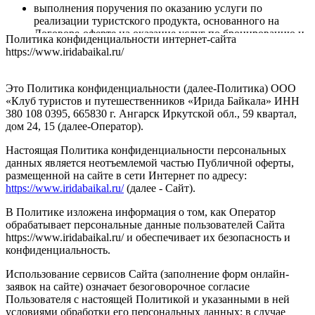
выполнения поручения по оказанию услуги по
реализации туристского продукта, основанного на
Договоре-оферте на оказание услуг по бронированию и
Политика конфиденциальности интернет-сайта
оплате туристского продукта, туристической услуги;
https://www.iridabaikal.ru/
исполнения соглашений по предоставлению доступа к
Сайту, его Содержанию и/или Сервису, к функционалу
Сервиса, для администрирования Сайта;
Это Политика конфиденциальности (далее-Политика) ООО
идентификации при регистрации на Сайте и/или при
«Клуб туристов и путешественников «Ирида Байкала» ИНН
использовании Сервиса;
380 108 0395, 665830 г. Ангарск Иркутской обл., 59 квартал,
оказания услуг, обработки запросов и заявок;
дом 24, 15 (далее-Оператор).
установления обратной связи, включая направление
уведомлений и запросов;
Настоящая Политика конфиденциальности персональных
подтверждения полноты предоставленных
данных является неотъемлемой частью Публичной оферты,
персональных данных;
размещенной на сайте в сети Интернет по адресу:
заключения договоров, осуществления взаиморасчетов;
https://www.iridabaikal.ru/
(далее - Сайт).
сбора Оператором статистики;
улучшения качества работы Сайта и/или его Сервиса,
В Политике изложена информация о том, как Оператор
удобства их использования и разработки новых
обрабатывает персональные данные пользователей Сайта
сервисов и услуг;
https://www.iridabaikal.ru/ и обеспечивает их безопасность и
проведения маркетинговых (рекламных) мероприятий,
конфиденциальность.
направления Оператором предложений и получения их
Использование сервисов Сайта (заполнение форм онлайн-
Пользователем для продвижения на рынке услуг
заявок на сайте) означает безоговорочное согласие
Оператора, в том числе, путем осуществления прямых
Пользователя с настоящей Политикой и указанными в ней
контактов.
условиями обработки его персональных данных; в случае
для целей повышения осведомленности посетителей