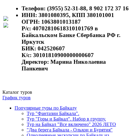
Телефон:
(3955) 52-31-88, 8 902 172 37 16
ИНН: 3801080395, КПП 380101001
ОГРН: 1063801013187
Р/с: 40702810618310101769 в
Байкальском Банке Сбербанка РФ г.
Иркутск
БИК: 042520607
К/с: 30101810900000000607
Директор: Марина Николаевна
Панкевич
Каталог туров
График туров
Популярные туры по Байкалу
Тур "Фантазии Байкала".
Тур "Горы и Байкал". Набор в группу.
Тур на Байкал "Все включено" 2026 ЛЕТО
"Два берега Байкала - Ольхон и Бурятия"
Однодневные экскурсии по Байкалу из