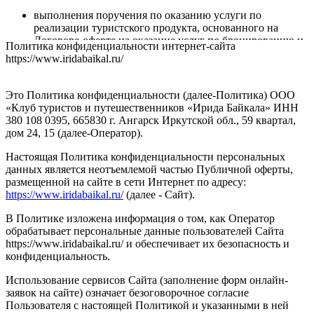
выполнения поручения по оказанию услуги по
реализации туристского продукта, основанного на
Договоре-оферте на оказание услуг по бронированию и
Политика конфиденциальности интернет-сайта
оплате туристского продукта, туристической услуги;
https://www.iridabaikal.ru/
исполнения соглашений по предоставлению доступа к
Сайту, его Содержанию и/или Сервису, к функционалу
Сервиса, для администрирования Сайта;
Это Политика конфиденциальности (далее-Политика) ООО
идентификации при регистрации на Сайте и/или при
«Клуб туристов и путешественников «Ирида Байкала» ИНН
использовании Сервиса;
380 108 0395, 665830 г. Ангарск Иркутской обл., 59 квартал,
оказания услуг, обработки запросов и заявок;
дом 24, 15 (далее-Оператор).
установления обратной связи, включая направление
уведомлений и запросов;
Настоящая Политика конфиденциальности персональных
подтверждения полноты предоставленных
данных является неотъемлемой частью Публичной оферты,
персональных данных;
размещенной на сайте в сети Интернет по адресу:
заключения договоров, осуществления взаиморасчетов;
https://www.iridabaikal.ru/
(далее - Сайт).
сбора Оператором статистики;
улучшения качества работы Сайта и/или его Сервиса,
В Политике изложена информация о том, как Оператор
удобства их использования и разработки новых
обрабатывает персональные данные пользователей Сайта
сервисов и услуг;
https://www.iridabaikal.ru/ и обеспечивает их безопасность и
проведения маркетинговых (рекламных) мероприятий,
конфиденциальность.
направления Оператором предложений и получения их
Использование сервисов Сайта (заполнение форм онлайн-
Пользователем для продвижения на рынке услуг
заявок на сайте) означает безоговорочное согласие
Оператора, в том числе, путем осуществления прямых
Пользователя с настоящей Политикой и указанными в ней
контактов.