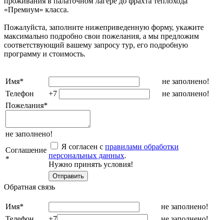
проживания в палаточном лагере до фрахта теплохода
«Премиум» класса.
Пожалуйста, заполните нижеприведенную форму, укажите
максимально подробно свои пожелания, а мы предложим
соответствующий вашему запросу тур, его подробную
программу и стоимость.
Имя
*
не заполнено!
Телефон
+7
не заполнено!
Пожелания
*
не заполнено!
Я согласен с
правилами обработки
Соглашение
персональных данных
.
*
Нужно принять условия!
Обратная связь
Имя
*
не заполнено!
Телефон
+7
не заполнено!